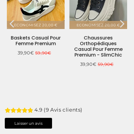
ECONOMISEZ
20,00 €
ECONOMISEZ
20,00 €
Baskets Casual Pour
Chaussures
Femme Premium
Orthopédiques
Casual Pour Femme
39,90€
59,90€
Prix
39,90€
Unit
Prix
59,90€
Premium - SlimChic
réduit
price
régulier
39,90€
59,90€
Prix
39,90€
Unit
Prix
59,90€
réduit
price
régulier
4.9 (9 Avis clients)
Laisser un avis