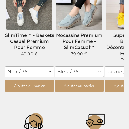
SlimTime™ - Baskets
Mocassins Premium
Super
Casual Premium
Pour Femme -
Bas
Pour Femme
SlimCasual™
Décontra
Fe
49,90 €
39,90 €
39,
Noir / 35
Bleu / 35
Jaune / 
Ajouter au panier
Ajouter au panier
Ajouter 