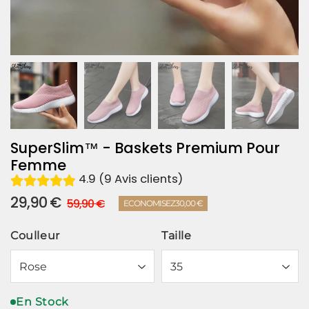
SuperSlim™ - Baskets Premium Pour
Femme
4.9 (9 Avis clients)
29,90 €
Prix
59,90
Prix
29,90
59,90 €
ECONOMISEZ
30,00 €
Unit
régulier
€
réduit
€
price
Coulleur
Taille
En Stock