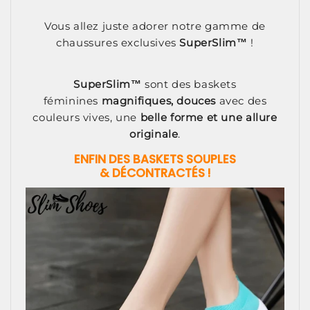
Vous allez juste adorer notre gamme de
chaussures exclusives
SuperSlim™
!
SuperSlim™
sont des baskets
féminines
magnifiques, douces
avec des
couleurs vives, une
belle forme et une allure
originale
.
ENFIN DES BASKETS SOUPLES
& DÉCONTRACTÉS !