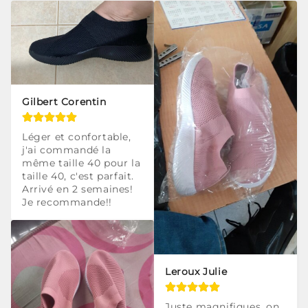
Gilbert Corentin
Léger et confortable, 
j'ai commandé la 
même taille 40 pour la 
taille 40, c'est parfait. 
Arrivé en 2 semaines! 
Je recommande!!
Leroux Julie
Juste magnifiques, on 