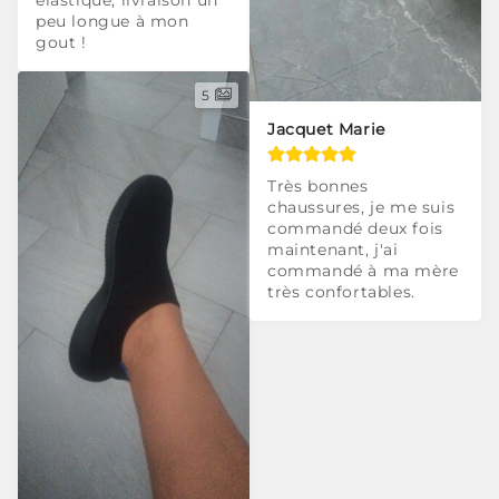
élastique, livraison un 
peu longue à mon 
gout !
5
Jacquet Marie
Très bonnes 
chaussures, je me suis 
commandé deux fois 
maintenant, j'ai 
commandé à ma mère 
très confortables.